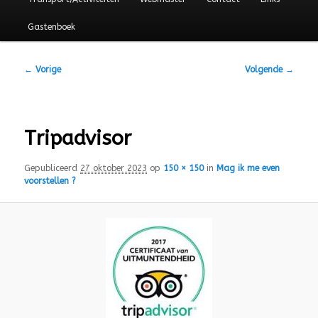
Gastenboek
Afbeeldingsnavigatie
← Vorige
Volgende →
Tripadvisor
Gepubliceerd
27 oktober 2023
op
150 × 150
in
Mag ik me even
voorstellen ?