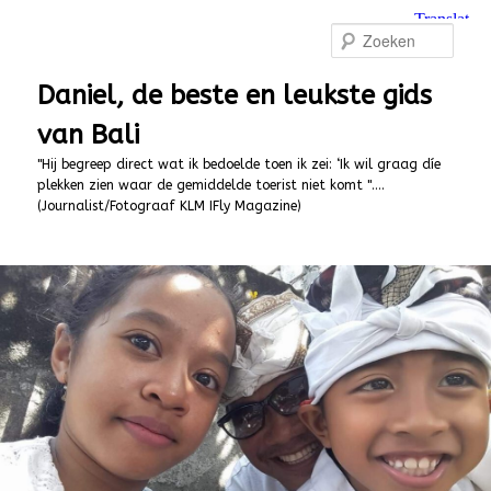
Spring
naar
Zoek
de
primaire
Daniel, de beste en leukste gids
inhoud
van Bali
"Hij begreep direct wat ik bedoelde toen ik zei: ‘Ik wil graag díe
plekken zien waar de gemiddelde toerist niet komt "….
(Journalist/Fotograaf KLM IFly Magazine)