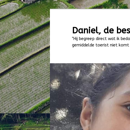
Spring
naar
de
Daniel, de bes
primaire
"Hij begreep direct wat ik bedo
inhoud
gemiddelde toerist niet komt 