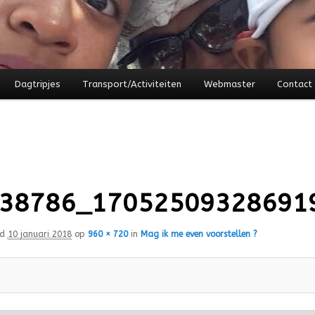
Dagtripjes
Transport/Activiteiten
Webmaster
Contact
38786_17052509328691
rd
10 januari 2018
op
960 × 720
in
Mag ik me even voorstellen ?