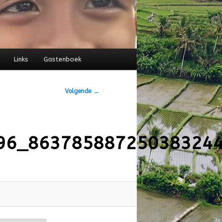
Links
Gastenboek
Volgende →
96_86378588725038324