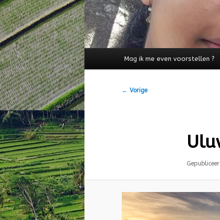
Hoofdmenu
Mag ik me even voorstellen ?
Afbeeldingsnavigatie
← Vorige
Ulu
Gepublicee