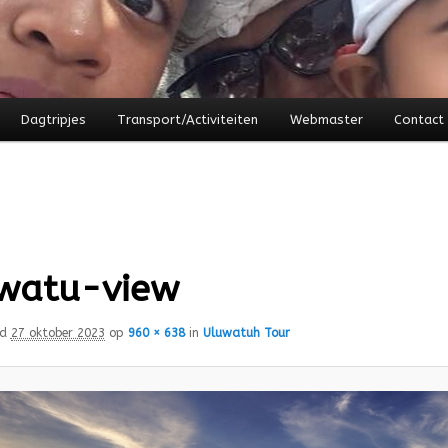
Dagtripjes
Transport/Activiteiten
Webmaster
Contact
watu-view
rd
27 oktober 2023
op
960 × 638
in
Uluwatuh Tour