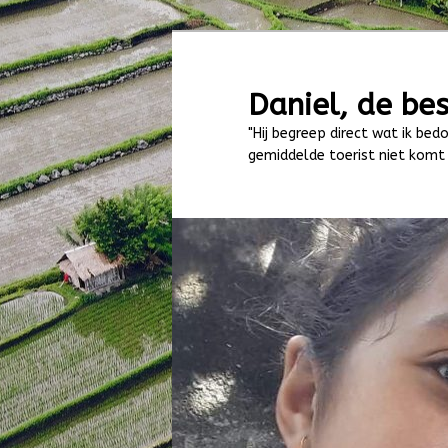
Spring
naar
de
Daniel, de bes
primaire
"Hij begreep direct wat ik bedo
inhoud
gemiddelde toerist niet komt 