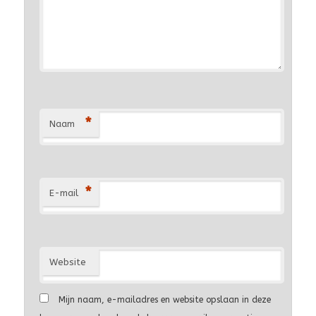
*
Naam
*
E-mail
Website
Mijn naam, e-mailadres en website opslaan in deze