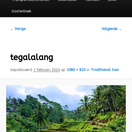
Gastenboek
Afbeeldingsnavigatie
← Vorige
Volgende →
tegalalang
Gepubliceerd
1 februari 2024
op
1080 × 810
in
Traditional tour