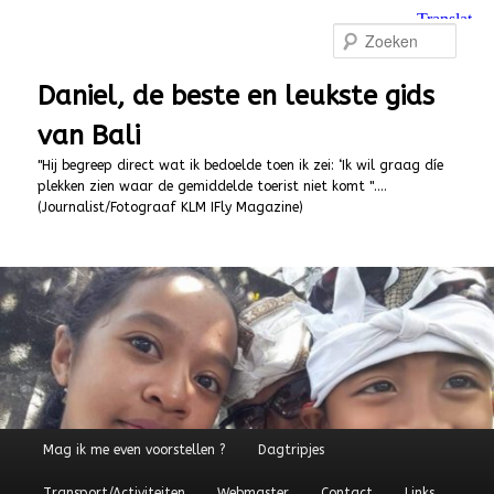
Spring
naar
Zoek
de
primaire
Daniel, de beste en leukste gids
inhoud
van Bali
"Hij begreep direct wat ik bedoelde toen ik zei: ‘Ik wil graag díe
plekken zien waar de gemiddelde toerist niet komt "….
(Journalist/Fotograaf KLM IFly Magazine)
Hoofdmenu
Mag ik me even voorstellen ?
Dagtripjes
Transport/Activiteiten
Webmaster
Contact
Links