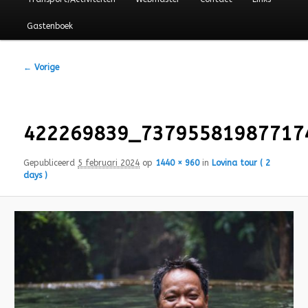
Gastenboek
Afbeeldingsnavigatie
← Vorige
422269839_73795581987717
Gepubliceerd
5 februari 2024
op
1440 × 960
in
Lovina tour ( 2
days )