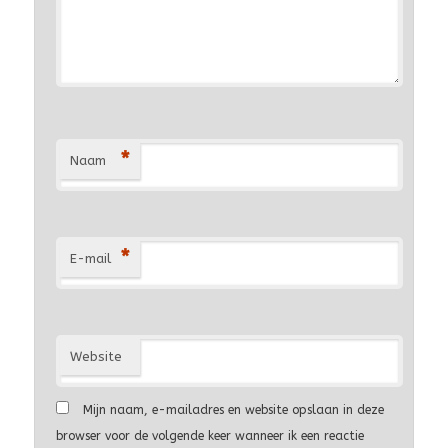
*
Naam
*
E-mail
Website
Mijn naam, e-mailadres en website opslaan in deze
browser voor de volgende keer wanneer ik een reactie