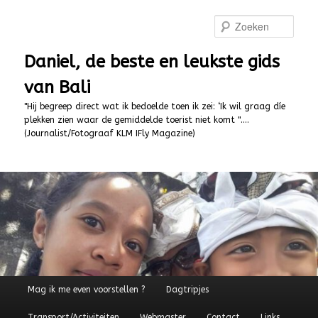
Spring
naar
Zoek
de
primaire
Daniel, de beste en leukste gids
inhoud
van Bali
"Hij begreep direct wat ik bedoelde toen ik zei: ‘Ik wil graag díe
plekken zien waar de gemiddelde toerist niet komt "….
(Journalist/Fotograaf KLM IFly Magazine)
Hoofdmenu
Mag ik me even voorstellen ?
Dagtripjes
Transport/Activiteiten
Webmaster
Contact
Links