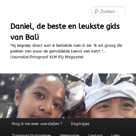
Spring
naar
Zoek
de
primaire
Daniel, de beste en leukste gids
inhoud
van Bali
"Hij begreep direct wat ik bedoelde toen ik zei: ‘Ik wil graag díe
plekken zien waar de gemiddelde toerist niet komt "….
(Journalist/Fotograaf KLM IFly Magazine)
Hoofdmenu
Mag ik me even voorstellen ?
Dagtripjes
Transport/Activiteiten
Webmaster
Contact
Links