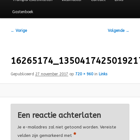
Gastenboek
Afbeeldingsnavigatie
← Vorige
Volgende →
16265174_135041742501921
Gepubliceerd
27 november 2017
op
720 × 960
in
Links
Een reactie achterlaten
Je e-mailadres zal niet getoond worden.
Vereiste
*
velden zijn gemarkeerd met