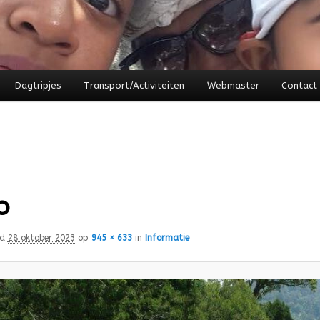
Dagtripjes
Transport/Activiteiten
Webmaster
Contact
o
rd
28 oktober 2023
op
945 × 633
in
Informatie