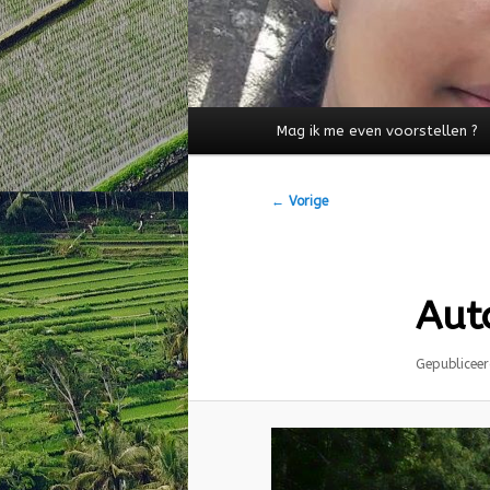
Hoofdmenu
Mag ik me even voorstellen ?
Afbeeldingsnavigatie
← Vorige
Aut
Gepublicee