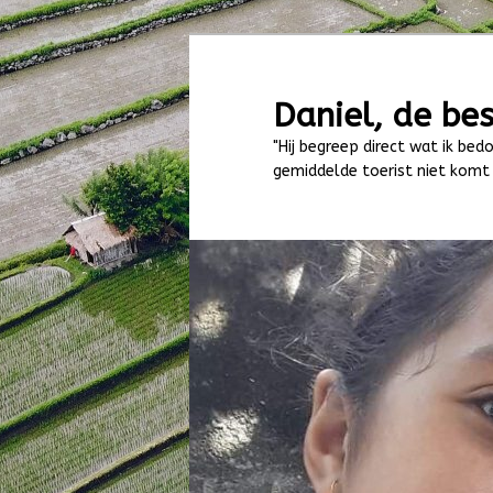
Spring
naar
de
Daniel, de bes
primaire
"Hij begreep direct wat ik bedo
inhoud
gemiddelde toerist niet komt 