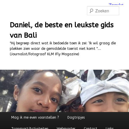
Spring
naar
Zoek
de
primaire
Daniel, de beste en leukste gids
inhoud
van Bali
"Hij begreep direct wat ik bedoelde toen ik zei: ‘Ik wil graag díe
plekken zien waar de gemiddelde toerist niet komt "….
(Journalist/Fotograaf KLM IFly Magazine)
Hoofdmenu
Mag ik me even voorstellen ?
Dagtripjes
Transport/Activiteiten
Webmaster
Contact
Links