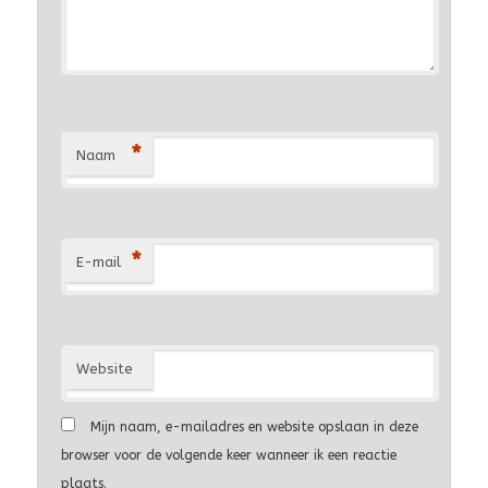
*
Naam
*
E-mail
Website
Mijn naam, e-mailadres en website opslaan in deze
browser voor de volgende keer wanneer ik een reactie
plaats.